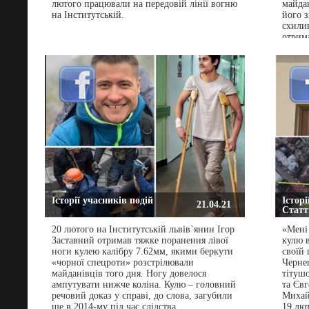
лютого працювали на передовій лінії вогню
майдан
на Інститутській.
його з
схили
отрим
пройшл
пробил
районі
Історії учасників подій
Історі
21.04.21
Статті
20 лютого на Інститутській львів`янин Ігор
«Мені
Заставний отримав тяжке поранення лівої
кулю в
ноги кулею калібру 7.62мм, якими беркути
своїй 
«чорної спецроти» розстрілювали
Черне
майданівців того дня. Ногу довелося
тітуш
ампутувати нижче коліна. Кулю – головний
та Євг
речовий доказ у справі, до слова, загубили
Михайл
ще в 2014-му під час слідства…
19 лю