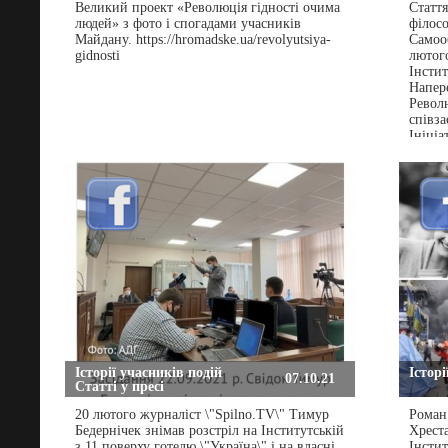
Великий проект «Революція гідності очима
Cтаття
людей» з фото і спогадами учасників
філосо
Майдану. https://hromadske.ua/revolyutsiya-
Самоо
gidnosti
лютого
Інстит
Напер
Револю
співз
Ініці
на Май
метою 
учасн
поране
Історії учасників подій
Історі
07.10.21
Статті у пресі
20 лютого журналіст \"Spilno.TV\" Тимур
Роман
Бедернічек знімав розстріл на Інститутській
Хрест
з 11 поверху готелю \"Україна\" і на власні
Інстит