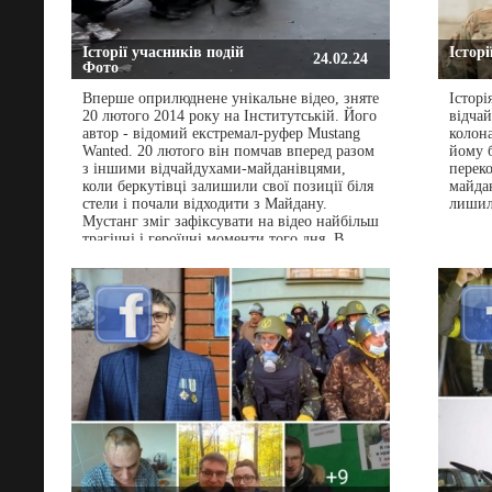
Історії учасників подій
Історі
24.02.24
Фото
Вперше оприлюднене унікальне відео, зняте
Історі
20 лютого 2014 року на Інститутській. Його
відчай
автор - відомий екстремал-руфер Mustang
колона
Wanted. 20 лютого він помчав вперед разом
йому б
з іншими відчайдухами-майданівцями,
переко
коли беркутівці залишили свої позиції біля
майдан
стели і почали відходити з Майдану.
лишил
Мустанг зміг зафіксувати на відео найбільш
трагічні і героїчні моменти того дня. В
об\'єктив його камери потрапили
щонайменше 12 Героїв Небесної Сотні,
дехто вже вбитий, хтось іще живий, знятий
незадовго до смерті...