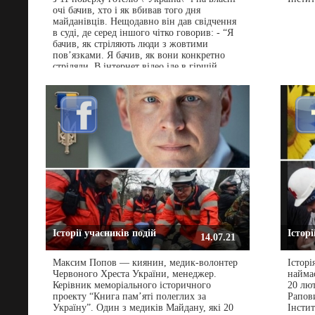
очі бачив, хто і як вбивав того дня
майданівців. Нещодавно він дав свідчення
в суді, де серед іншого чітко говорив: - “Я
бачив, як стріляють люди з жовтими
пов’язками. Я бачив, як вони конкретно
стріляли. В інтернет відео іде в гіршій
якості. Я бачив картинку на екрані в повній
якості. Я бачив більше, ніж було на екрані.
Бачив, як чоловіки з жовтими пов\'язками
на руках стояли біля барикади з мішків і
стріляли в протестувальників. Бачив, як ті
падали від пострілів”, - розповів свідок.
Детальніше читайте у статті Артура Пріхно:
https://lb.ua/society/2021/10/07/495652_sudi_maydanu_bachiv_ya
Історії учасників подій
Історі
14.07.21
Максим Попов — киянин, медик-волонтер
Історі
Червоного Хреста України, менеджер.
наймас
Керівник меморіального історичного
20 лют
проекту “Книга пам’яті полеглих за
Рапов
Україну”. Один з медиків Майдану, які 20
Інсти