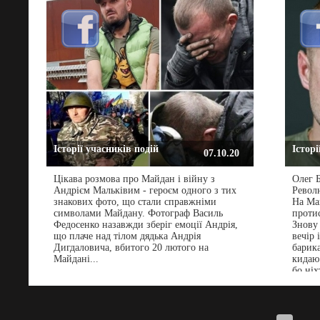
час судового процесу щодо Владислава
поране
Лукаша - керівника полку харківських
беркутів, які стріляли, били, та й убивали
учасників мирного протесту 1 грудня 2013
року та 18 лютого 2014 року... Стаття за
посиланням...
Історії учасників подій
Історі
07.10.20
Цікава розмова про Майдан і війну з
Олег 
Андрієм Мальківим - героєм одного з тих
Револю
знакових фото, що стали справжніми
На Ма
символами Майдану. Фотограф Василь
протис
Федосенко назавжди зберіг емоції Андрія,
Знову 
що плаче над тілом дядька Андрія
вечір 
Дигдаловича, вбитого 20 лютого на
барика
Майдані...
кидаю
бо ніх
якийс
коктей
щита і
розірв