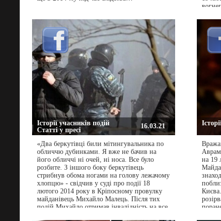
вогнеп
вулиц
Волод
полон 
катува
площі.
ще тро
Волод
Йшли в
Обійш
далі. 
стріля
змішав
було о
хаоти
Історії учасників подій
Історі
Гарагу
16.03.21
Статті у пресі
щит д
за кіо
«Два беркутівці били мітингувальника по
Вража
простр
обличчю дубинками. Я вже не бачив на
Аврам
його обличчі ні очей, ні носа. Все було
на 19 
розбите. З іншого боку беркутівець
Майда
стрибнув обома ногами на голову лежачому
знахо
хлопцю» - свідчив у суді про події 18
побли
лютого 2014 року в Кріпосному провулку
Києва.
майданівець Михайло Малець. Після тих
розірв
подій Михайло отримав інвалідність на все
поран
життя... Свідчення постраждалий надав під
на ба