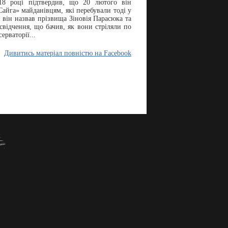
18 році підтвердив, що 20 лютого він
Сайга» майданівцям, які перебували тоді у
, він назвав прізвища Зіновія Парасюка та
свідчення, що бачив, як вони стріляли по
ерваторії...
Дивитись матеріал повністю на Facebook