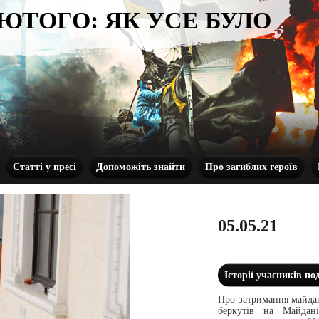
ЛЮТОГО: ЯК УСЕ БУЛО
Статті у пресі
Допоможіть знайти
Про загиблих героїв
05.05.21
Історії учасників по
Про затримання майда
беркутів на Майдан