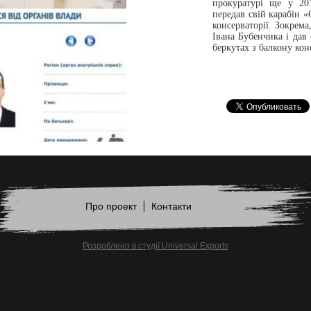
прокуратурі ще у 20
передав свій карабін «
консерваторії. Зокрема
Івана Бубенчика і дав 
беркутах з балкону конс
Про проект
Контакти
Розроблено в студії Universal Exports