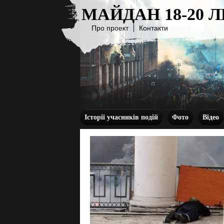
МАЙДАН 18-20 
Про проект
Контакти
Історії учасників подій
Фото
Відео