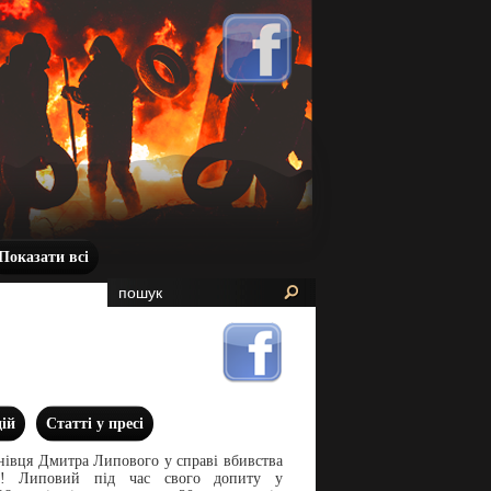
Показати всі
дій
Статті у пресі
нівця Дмитра Липового у справі вбивства
і! Липовий під час свого допиту у