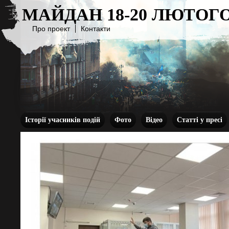
МАЙДАН 18-20 ЛЮТОГО
Про проект
Контакти
Історії учасників подій
Фото
Відео
Статті у пресі