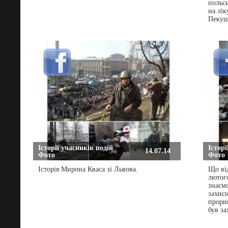
польсь
на лі
Пекуш
Історії учасників подій
Історі
14.07.14
Фото
Фото
Історія Мирона Кваса зі Львова.
Що ві
лютого
знаємо
захисн
прорив
був з