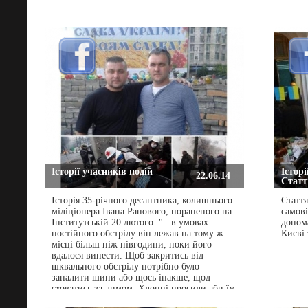
Історії учасників подій
Історі
22.06.14
Статті
Історія 35-річного десантника, колишнього
Стаття
міліціонера Івана Рапового, пораненого на
самові
Інститутській 20 лютого. "...в умовах
допом
постійного обстрілу він лежав на тому ж
Києві 
місці більш ніж півгодини, поки його
вдалося винести. Щоб закритись від
шквального обстрілу потрібно було
запалити шини або щось інакше, щод
сховатись за димом. Хлопці просили аби їм
щось принесли. І тоді сталась незвична