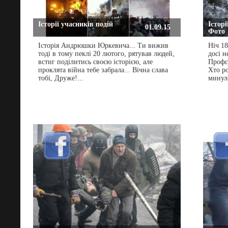
Історії учасників подій
Історі
01.09.15
Фото
Історія Андрюшки Юркевича... Ти вижив
Ніч 18
тоді в тому пеклі 20 лютого, рятував людей,
досі н
встиг поділитись своєю історією, але
Профс
проклята війна тебе забрала... Вічна слава
Хто ро
тобі, Друже!...
минуло