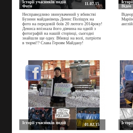
Історії учасників подій
Історі
11.07.15
Фото
Відео
Несправедливо звинувачений у вбивстві
Відеор
Бузини майданівець Денис Поліщук на
Маріїн
фото на передовій боїв 20 лютого 2014року!
англій
Дениса впізнала його дівчина на одній з
фотографій на нашій сторінці, сьогодні
знайшли ще одну. Вбивці на волі, патріоти
в тюрмі!? Слава Героям Майдану!
Історії учасників подій
Історі
01.02.15