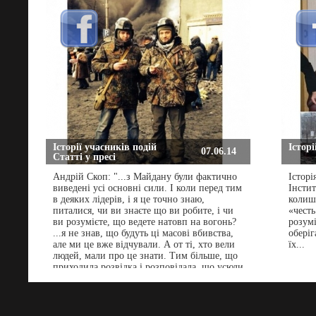
подія, про яку чоловік згадує так: до нас
прийшов високий чоловік у чорній
шкірянці з дуже світлим обличчям, йшов
прямо не пригинаючись, ніс шину і сумку з
коктейлями. Міг кинути і підпалити сам,
проте просто поставив поруч і пішов назад,
подивився на хлопців уважно, але не
підійшов і не спробував надати комусь
допомогу. Зник так само неочікувано і
непомітно, як і з’явився... Ви знаєте, я іноді
думаю, що це був ангел..." (с)
Історії учасників подій
Історі
07.06.14
Статті у пресі
Андрій Скоп: "...з Майдану були фактично
Історі
виведені усі основні сили. І коли перед тим
Інстит
в деяких лідерів, і я це точно знаю,
колишн
питалися, чи ви знаєте що ви робите, і чи
«честь
ви розумієте, що ведете натовп на вогонь?
розум
...я не знав, що будуть ці масові вбивства,
оберіг
але ми це вже відчували. А от ті, хто вели
їх...
людей, мали про це знати. Тим більше, що
приходила розвідка і розповідала, що усюди
стоять тітушки і «беркутівці». І це
говорили і 16-го, і 17-го, що всюди сидять в
засадах..."