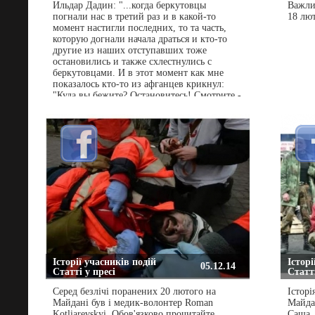
Ильдар Дадин: "...когда беркутовцы
Важли
погнали нас в третий раз и в какой-то
18 лю
момент настигли последних, то та часть,
которую догнали начала драться и кто-то
другие из наших отступавших тоже
остановились и также схлестнулись с
беркутовцами. И в этот момент как мне
показалось кто-то из афганцев крикнул:
"Куда вы бежите? Остановитесь! Смотрите -
беркутовцы дрогнули!" ...если бы у нас
была хоть какая-то более менее настоящая
дисциплина, а не полная расхлябанность
при более показушных тренировках, то так
как нас на этом направлении поначалу было
раза в три больше противостоявших нам
беркутовцев, то несмотря на всю их
подготовку и экипировку, я уверен, что мы
смяли бы их подчистую" (с)
Історії учасників подій
Історі
05.12.14
Статті у пресі
Статті
Серед безлічі поранених 20 лютого на
Історі
Майдані був і медик-волонтер Roman
Майдан
Kotliarevskyi. Обов'язково прочитайте
Саша, 