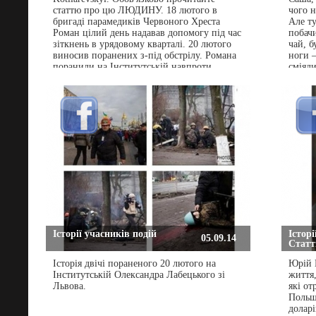
статтю про цю ЛЮДИНУ. 18 лютого в
чого н
бригаді парамедиків Червоного Хреста
Але ту
Роман цілий день надавав допомогу під час
побачи
зіткнень в урядовому кварталі. 20 лютого
чай, б
виносив поранених з-під обстрілу. Романа
ноги –
поранили на Інститутській навпроти
сміяли
готелю Україна, вбивця цинічно і
прицільно вистрілив у людину в уніформі
Червоного Хреста...
Історії учасників подій
Історі
05.09.14
Статті
Історія двічі пораненого 20 лютого на
Юрій 
Інститутській Олександра Лабецького зі
життя,
Львова.
які от
Польщ
доларі