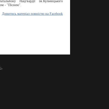
тальйону Нацгвардії ім.Кульчицького
м - "Піснею".
Дивитись матеріал повністю на Facebook