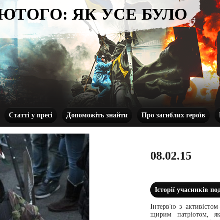
ЛЮТОГО: ЯК УСЕ БУЛО
Статті у пресі
Допоможіть знайти
Про загиблих героїв
08.02.15
Історії учасників по
Інтерв'ю з активісто
щирим патріотом, я