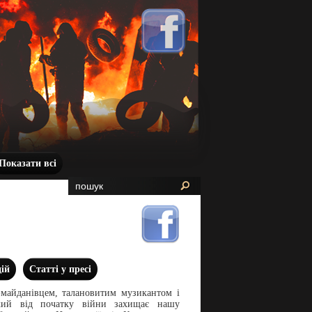
Показати всі
дій
Статті у пресі
м-майданівцем, талановитим музикантом і
кий від початку війни захищає нашу