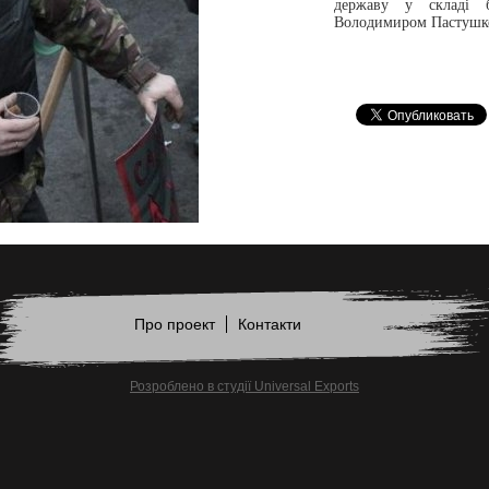
державу у складі ба
Володимиром Пастушко
Про проект
Контакти
Розроблено в студії Universal Exports