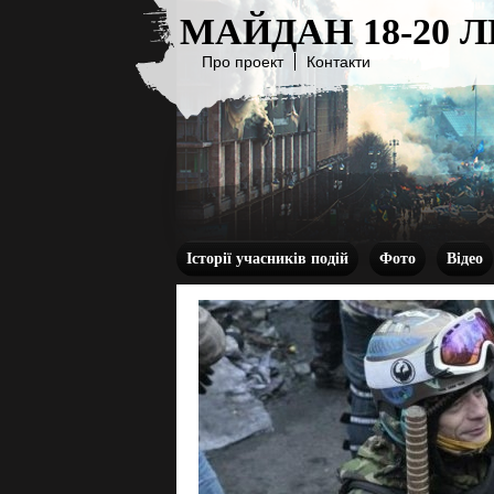
МАЙДАН 18-20 
Про проект
Контакти
Історії учасників подій
Фото
Відео