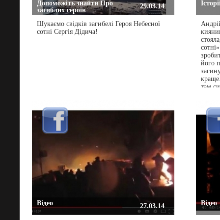
Допоможіть знайти Про
Історі
29.03.14
загиблих героїв
Шукаємо свідків загибелі Героя Небесної
Андрі
сотні Сергія Дідича!
киянин
стояла
сотні»
зробит
його 
загину
краще.
там си
Відео
Відео
27.03.14