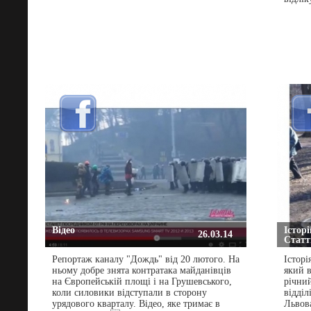
Відео
Історі
26.03.14
Статті
Репортаж каналу "Дождь" від 20 лютого. На
Історі
ньому добре знята контратака майданівців
який 
на Європейській площі і на Грушевського,
річни
коли силовики відступали в сторону
відділ
урядового кварталу. Відео, яке тримає в
Львов