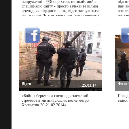
напруженні... Якщо хтось не знайомий зі
підгот
специфікою сайту - просто зачекайте кілька
навчан
секунд, як відкриєте лінк, відео загрузиться
вогнев
на сторінці Дождя. репортаж безпосередньо
настав
десь із 40-ї секунди починається.
жорст
він ви
звільн
Відео
Фото 
25.03.14
«Бойцы беркута и спецподразделений
Погоди
стреляют в митингующих возле метро
відео
Хрещатик 20-21 02.2014»