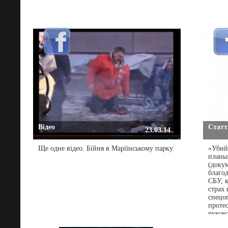
Відео
Статті
23.03.14
Ще одне відео. Бійня в Маріїнському парку.
«Убий
планы
(доку
благо
СБУ, 
страх
спецо
проте
руков
с его 