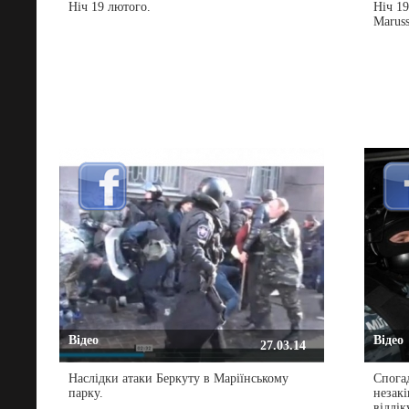
Ніч 19 лютого.
Ніч 1
Marus
Відео
Відео
27.03.14
Наслідки атаки Беркуту в Маріїнському
Спогад
парку.
незакі
відлік