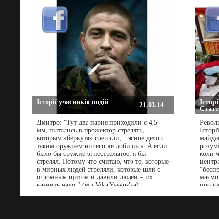
Історії учасників подій
Історі
21.03.14
Статті
Дмитро: "Тут два парня приходили с 4,5
Револ
мм, пытались в прожектор стрелять,
Історі
которым «беркута» слепили,…ясное дело с
майдан
таким оружием ничего не добились. А если
розумі
было бы оружие огнестрельное, я бы
коли ч
стрелял. Потому что считаю, что те, которые
центра
в мирных людей стреляли, которые шли с
“бесп
огромным щитом и давили людей – их
маємо 
казнить надо." (від Vika Yasyns'ka)
продо
Зміни,
передб