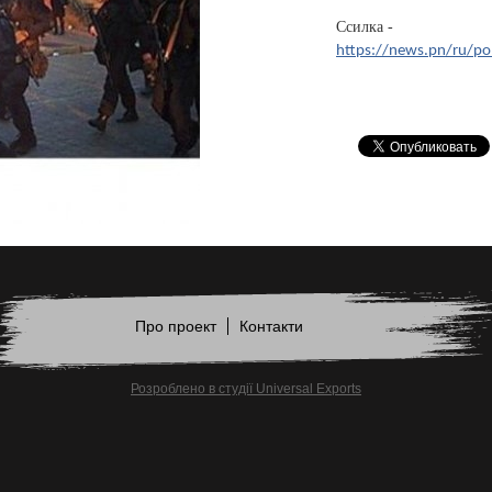
Ссилка -
https://news.pn/ru/pol
Про проект
Контакти
Розроблено в студії Universal Exports