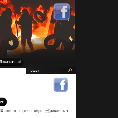
Показати всі
есі
18 лютого, з фото і відео. (дивитись з