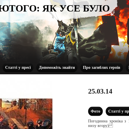
ЛЮТОГО: ЯК УСЕ БУЛО
Статті у пресі
Допоможіть знайти
Про загиблих героїв
25.03.14
Фото
Статті у пр
Погодинна хроніка з 
низу вгору)