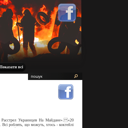
Показати всі
й Расстрел Украинцев На Майдане». «20
 Всі роблять, що можуть, хтось - коктейлі