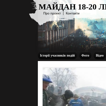
МАЙДАН 18-20 
Про проект
Контакти
Історії учасників подій
Фото
Відео