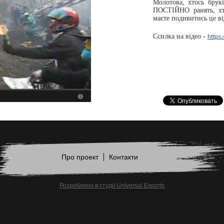
Молотова, хтось брукі
ПОСТІЙНО ранять, хто
маєте подивитись це в
Ссилка на відео -
https
Про проект
Контакти
Розроблено в студії Universal Exports