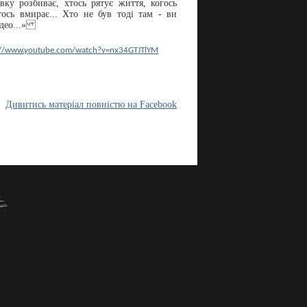
вку розбиває, хтось рятує життя, когось
сь вмирає... Хто не був тоді там - ви
ідео...»
://www.youtube.com/watch?v=nx34GTJTlYM
Дивитись матеріал повністю на Facebook