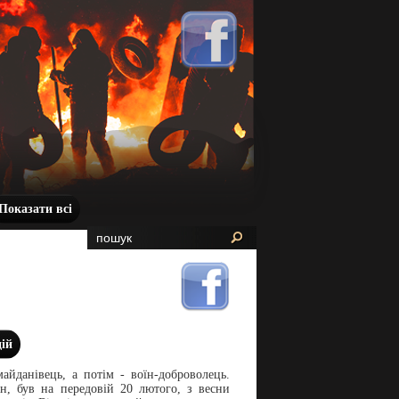
Показати всі
дій
айданівець, а потім - воїн-доброволець.
, був на передовій 20 лютого, з весни