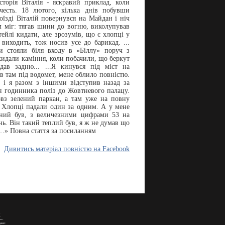
сторія Віталія - яскравий приклад, коли
, честь. 18 лютого, кілька днів побувши
їзді Віталій повернувся на Майдан і ніч
 міг: тягав шини до вогню, виколупував
ейлі кидати, але зрозумів, що є хлопці у
виходить, тож носив усе до барикад. ...
и стояли біля входу в «Біллу» поруч з
кидали каміння, коли побачили, що беркут
дав задню... ...Я кинувся під міст на
в там під водомет, мене облило повністю.
, і я разом з іншими відступив назад за
ля годинника поліз до Жовтневого палацу.
вз зелений паркан, а там уже на повну
. Хлопці падали один за одним. А у мене
оний був, з величезними цифрами 53 на
ь. Він такий теплий був, я ж не думав що
…» Повна стаття за посиланням
Дивитись матеріал повністю на Facebook