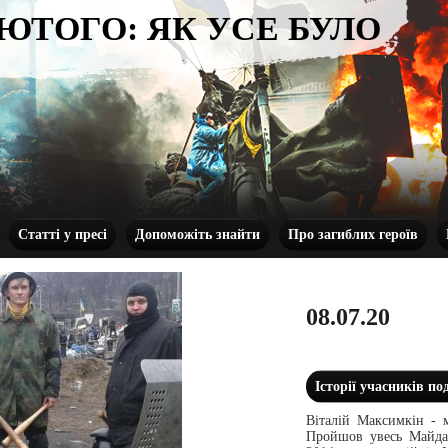
ЛЮТОГО: ЯК УСЕ БУЛО
Статті у пресі
Допоможіть знайти
Про загиблих героїв
08.07.20
Історії учасників по
Віталій Максимкін - м
Пройшов увесь Майдан