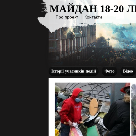
МАЙДАН 18-20 
Про проект
Контакти
Історії учасників подій
Фото
Відео