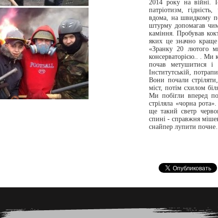
2014 року на війні. І
патріотизм, гідність
вдома, на швидкому по
штурму допомагав чим
каміння. Пробував кокт
яких це значно краще 
«Зранку 20 лютого м
консерваторією.. . Ми 
почав метушитися і 
Інститутській, потрапи
Вони почали стріляти
міст, потім схилом бі
Ми побігли вперед по
стріляла «чорна рота»
ще такий светр черв
спині - справжня мішен
снайпер лупити почне