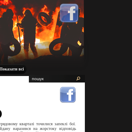
Показати всі
рядовому кварталі точилися запеклі бої.
дану наразився на жорстоку відповідь