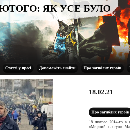
ЛЮТОГО: ЯК УСЕ БУЛО
Статті у пресі
Допоможіть знайти
Про загиблих героїв
18.02.21
Про загиблих героїв
18 лютого 2014-го в у
«Мирний наступ» Май