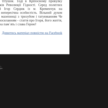
і тітушок. Тоді в Кріпосному провулку
ків Революції Гідності. Серед полеглих
ий Ігор Сердюк із м. Кременчук на
 непересічна особистість. Вільний духом
у мазепинці з тризубом і татуюванням Че
осиланням - стаття про Ігоря, його життя,
на пам`ять і слава Герою!
Дивитись матеріал повністю на Facebook