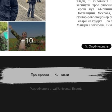
влади, її силовиків 
загинули троє учасни
Героїв був 44-річн
Полтавщині. Яскрава,
бунтар-революціонер 
Гевари на грудях… За п
Майдан і загибель. Віч
Про проект
Контакти
Розроблено в студії Universal Exports