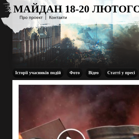
МАЙДАН 18-20 ЛЮТОГО
Про проект
Контакти
Історії учасників подій
Фото
Відео
Статті у пресі