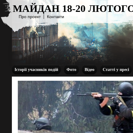
МАЙДАН 18-20 ЛЮТОГО
Про проект
Контакти
Історії учасників подій
Фото
Відео
Статті у пресі