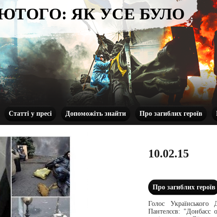
ЛЮТОГО: ЯК УСЕ БУЛО
Статті у пресі
Допоможіть знайти
Про загиблих героїв
10.02.15
Про загиблих героїв
Голос Українського 
Пантелєєв: "Донбасс о