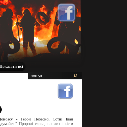
Показати всі
Донбасу - Герой Небесної Сотні Іван
думайся." Пророчі слова, написані вісім