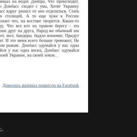
трещал на водах Днепра, Что происходит,
то Донбасс сходит с ума, Хотят Украину
сс вдруг решил от нее отделиться, Стать
ею столицей, А то еще хуже к России
знает что, на востоке творится. Какие-то
ду, Что все кто на правом берегу - эта
 они друг на друга, Народ же обычный им
от, мол, бандеры, быдло вонючее, Придут
ат. И это меня всего больше тревожит, Не
тим рожам. Донбасс одумайся у нас одна
айся у нас одна весна, Донбасс одумайся
воей Украине, на своей земле...
Дивитись матеріал повністю на Facebook