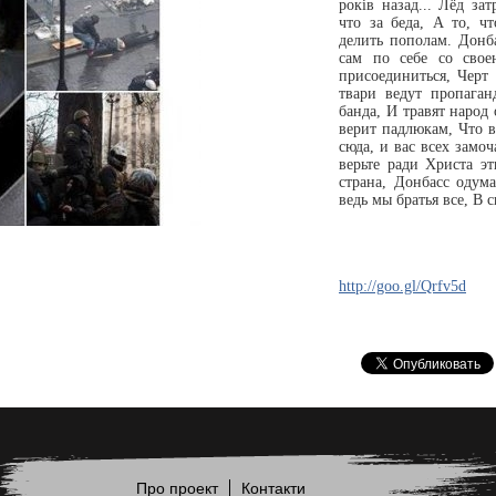
років назад... Лёд за
что за беда, А то, ч
делить пополам. Донба
сам по себе со сво
присоединиться, Черт 
твари ведут пропаган
банда, И травят народ
верит падлюкам, Что в
сюда, и вас всех замоч
верьте ради Христа э
страна, Донбасс одум
ведь мы братья все, В с
http://goo.gl/Qrfv5d
Про проект
Контакти