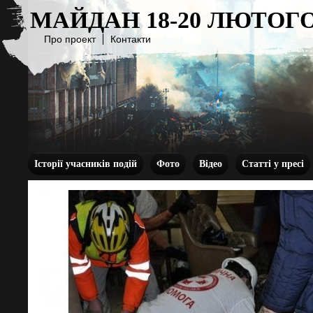
МАЙДАН 18-20 ЛЮТОГО
Про проект
Контакти
Історії учасників подій
Фото
Відео
Статті у пресі