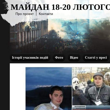
МАЙДАН 18-20 ЛЮТОГО
Про проект
Контакти
Історії учасників подій
Фото
Відео
Статті у пресі