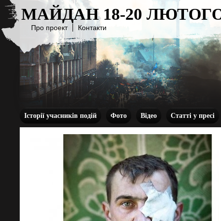
МАЙДАН 18-20 ЛЮТОГО
Про проект
Контакти
Історії учасників подій
Фото
Відео
Статті у пресі